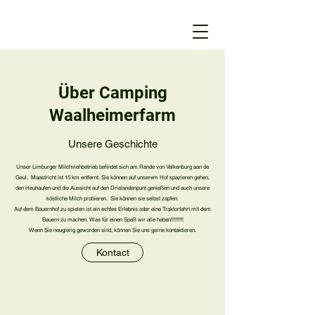
Über Camping
Waalheimerfarm
Unsere Geschichte
Unser Limburger Milchviehbetrieb befindet sich am Rande von Valkenburg aan de
Geul. Maastricht ist 15 km entfernt. Sie können auf unserem Hof spazieren gehen,
den Heuhaufen und die Aussicht auf den Drielandenpunt genießen und auch unsere
köstliche Milch probieren. Sie können sie selbst zapfen.
Auf dem Bauernhof zu spielen ist ein echtes Erlebnis oder eine Traktorfahrt mit dem
Bauern zu machen. Was für einen Spaß wir alle haben!!!!!!!!!
Wenn Sie neugierig geworden sind, können Sie uns gerne kontaktieren.
Kontact