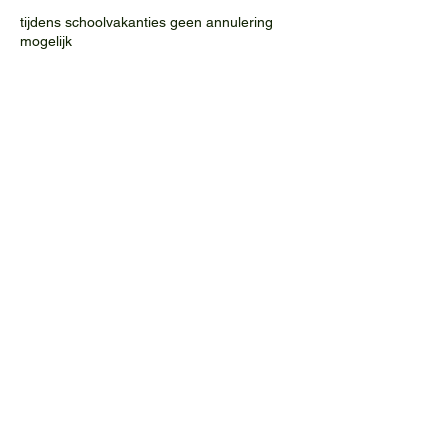
tijdens schoolvakanties geen annulering
mogelijk
Contactgegevens
Waalheimer Farm, Walem, Nederland
©2019 door waalheimerfarm. Met trots
gemaakt met Wix.com