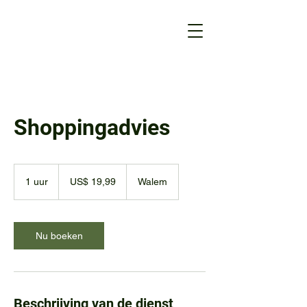
Shoppingadvies
19,99
Amerikaanse
1 uur
1
US$ 19,99
Walem
dollar
u
u
Nu boeken
Beschrijving van de dienst